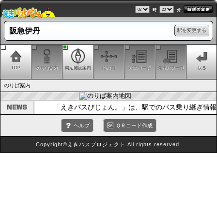
時
分
阪急伊丹
駅を変更する
TOP
のりば案内
周辺施設案内
路線図
バス停一覧
発車バス一覧
戻る
のりば案内
「えきバスびじょん。」は、駅でのバス乗り継ぎ情報
ヘルプ
ＱＲコード作成
Copyright©えきバスプロジェクト All rights reserved.