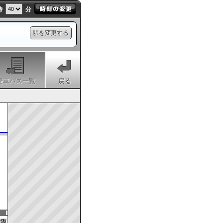
時
分
駅を変更する
発車バス一覧
戻る