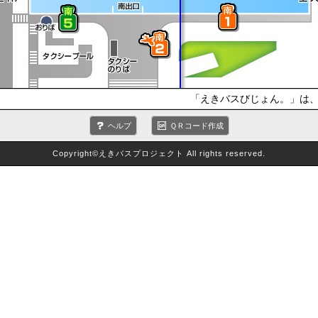
「えきバスびじょん。」は、
ヘルプ
ＱＲコード作成
Copyright©えきバスプロジェクト All rights reserved.