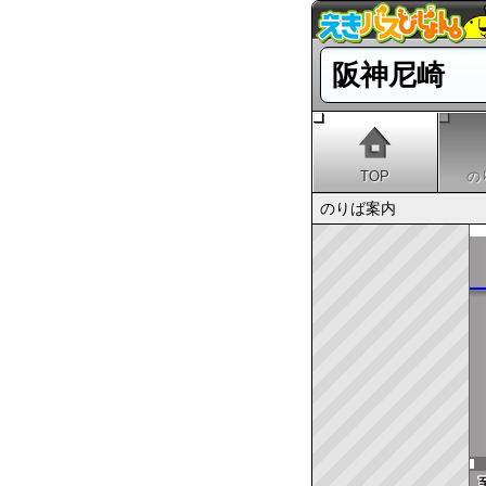
阪神尼崎
TOP
の
のりば案内