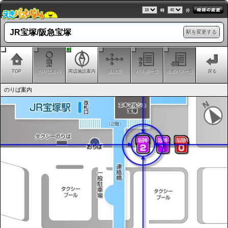
時
分
JR宝塚/阪急宝塚
駅を変更する
TOP
のりば案内
周辺施設案内
路線図
バス停一覧
発車バス一覧
戻る
のりば案内