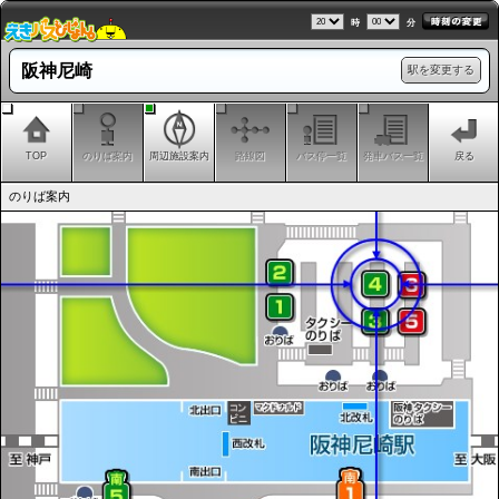
時
分
阪神尼崎
駅を変更する
TOP
のりば案内
周辺施設案内
路線図
バス停一覧
発車バス一覧
戻る
のりば案内