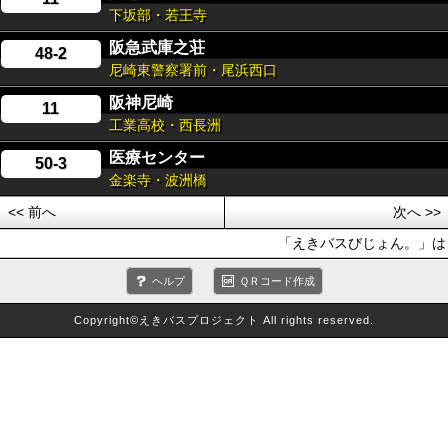
下坂部・若王寺
阪急武庫之荘
48-2
尼崎東警察署前・尾浜西口
阪神尼崎
11
工業高校・西長洲
医療センター
50-3
金楽寺・波洲橋
<< 前へ
次へ >>
「えきバスびじょん。」は、
ヘルプ
ＱＲコード作成
Copyright©えきバスプロジェクト All rights reserved.