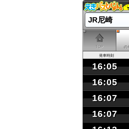
JR尼崎
TOP
の
発車時刻
16:05
16:05
16:07
16:07