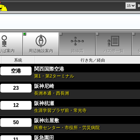
りば案内
周辺施設案内
路線図
バス停一覧
系統
行き先／経由
関西国際空港
空港
第1・第2ターミナル
阪神尼崎
23
長洲本通・西長洲
阪神杭瀬
12
生涯学習プラザ前・常光寺
阪神出屋敷
50
医療センター・市役所・労災病院
阪急園田
11