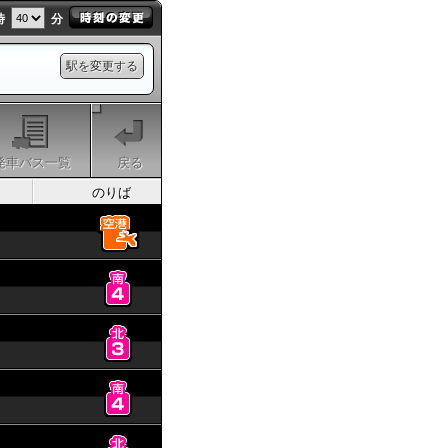
時
分
駅を変更する
発車バス一覧
戻る
のりば