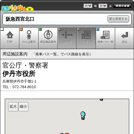
時
分
阪急西宮北口
駅を変更する
TOP
のりば案内
周辺施設案内
路線図
バス停一覧
発車バス一覧
戻る
周辺施設案内
「発車バス一覧」でバス路線を表示）
官公庁・警察署
伊丹市役所
兵庫県伊丹市千僧1-1
TEL：072-784-8010