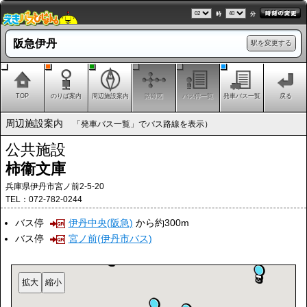
時
分
阪急伊丹
駅を変更する
TOP
のりば案内
周辺施設案内
路線図
バス停一覧
発車バス一覧
戻る
周辺施設案内
「発車バス一覧」でバス路線を表示）
公共施設
柿衞文庫
兵庫県伊丹市宮ノ前2-5-20
TEL：072-782-0244
バス停
伊丹中央(阪急)
から約300m
バス停
宮ノ前(伊丹市バス)