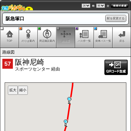
時
分
阪急塚口
駅を変更する
TOP
のりば案内
周辺施設案内
路線図
バス停一覧
発車バス一覧
戻る
路線図
阪神尼崎
57
スポーツセンター 経由