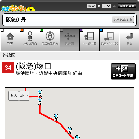
時
分
阪急伊丹
駅を変更する
TOP
のりば案内
周辺施設案内
路線図
バス停一覧
発車バス一覧
戻る
路線図
(阪急)塚口
34
堀池団地・近畿中央病院前 経由