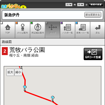
時
分
阪急伊丹
駅を変更する
TOP
のりば案内
周辺施設案内
路線図
バス停一覧
発車バス一覧
戻る
路線図
荒牧バラ公園
2
桜ケ丘・南畑 経由