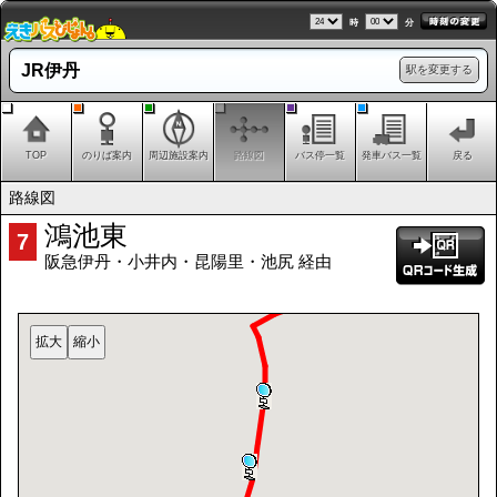
時
分
JR伊丹
駅を変更する
TOP
のりば案内
周辺施設案内
路線図
バス停一覧
発車バス一覧
戻る
路線図
鴻池東
7
阪急伊丹・小井内・昆陽里・池尻 経由