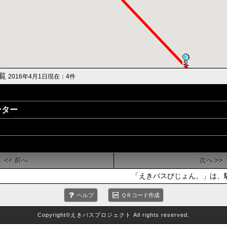
一覧
2016年4月1日現在：4件
ンター
<< 前へ
次へ >>
「えきバスびじょん。」は、駅
ヘルプ
ＱＲコード作成
Copyright©えきバスプロジェクト All rights reserved.