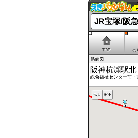
JR宝塚/阪
TOP
の
路線図
阪神杭瀬駅北
総合福祉センター前・