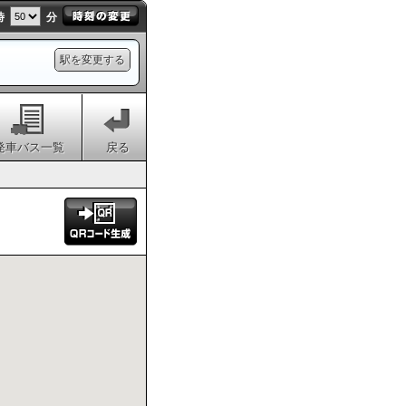
時
分
駅を変更する
発車バス一覧
戻る