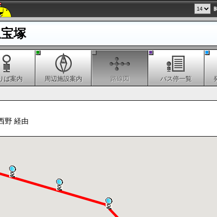
急宝塚
りば案内
周辺施設案内
路線図
バス停一覧
西野 経由