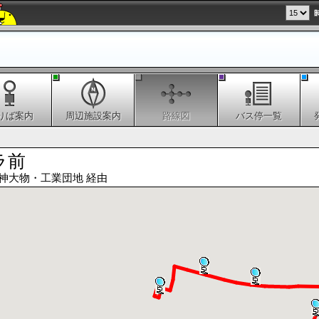
りば案内
周辺施設案内
路線図
バス停一覧
ラ前
神大物・工業団地 経由