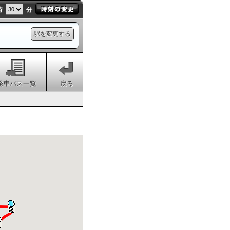
時
分
駅を変更する
発車バス一覧
戻る