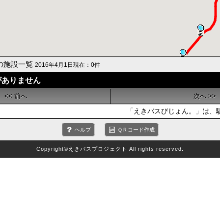
辺の施設一覧
2016年4月1日現在：0件
がありません
<< 前へ
次へ >>
「えきバスびじょん。」は、駅
ヘルプ
ＱＲコード作成
Copyright©えきバスプロジェクト All rights reserved.