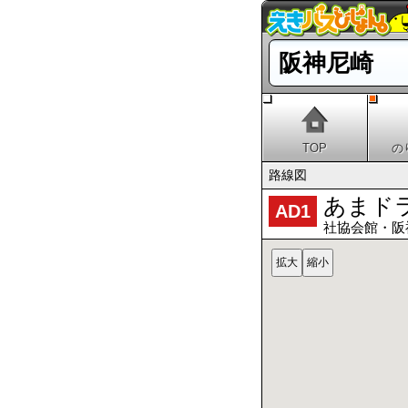
阪神尼崎
TOP
の
路線図
あまド
AD1
社協会館・阪