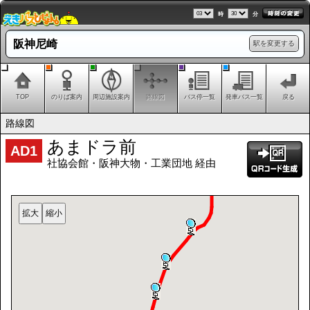
時
分
阪神尼崎
駅を変更する
TOP
のりば案内
周辺施設案内
路線図
バス停一覧
発車バス一覧
戻る
路線図
あまドラ前
AD1
社協会館・阪神大物・工業団地 経由