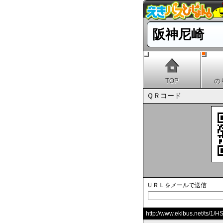
阪神尼崎
TOP
の
ＱＲコード
ＵＲＬをメールで送信
http://www.ekibus.net/ts/1/H