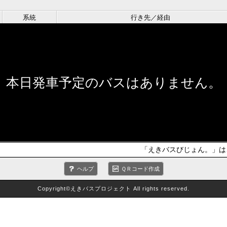
系統
行き先／経由
本日発車予定のバスはありません。
「えきバスびじょん。」は、
ヘルプ
ＱＲコード作成
Copyright©えきバスプロジェクト All rights reserved.