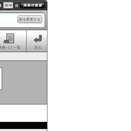
時
分
駅を変更する
発車バス一覧
戻る