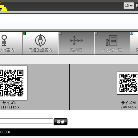
りば案内
周辺施設案内
路線図
バス停一覧
サイズＬ
サイズＭ
111×111pix
74×74pix
S0033/