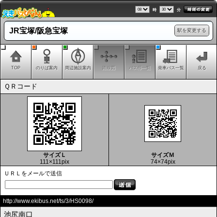
時
分
JR宝塚/阪急宝塚
駅を変更する
TOP
のりば案内
周辺施設案内
路線図
バス停一覧
発車バス一覧
戻る
ＱＲコード
サイズＬ
サイズＭ
111×111pix
74×74pix
ＵＲＬをメールで送信
http://www.ekibus.net/ts/3/HS0098/
池尻南口