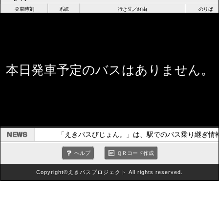
発車時刻
系統
行き先／経由
のりば
本日発車予定のバスはありません。
「えきバスびじょん。」は、駅でのバス乗り継ぎ情
ヘルプ
ＱＲコード作成
Copyright©えきバスプロジェクト All rights reserved.