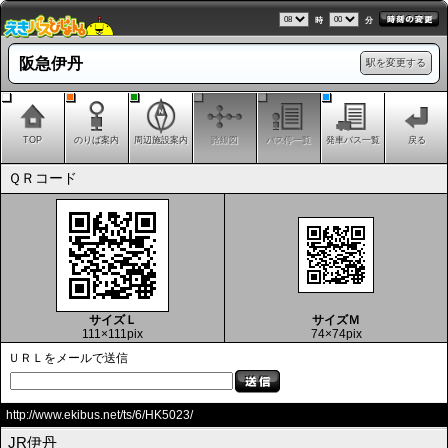
時
分
阪急伊丹
駅を変更する
TOP
のりば案内
周辺施設案内
路線図
バス停一覧
発車バス一覧
戻る
ＱＲコード
サイズＬ
サイズＭ
111×111pix
74×74pix
ＵＲＬをメールで送信
http://www.ekibus.net/ts/6/HK5023/
JR伊丹