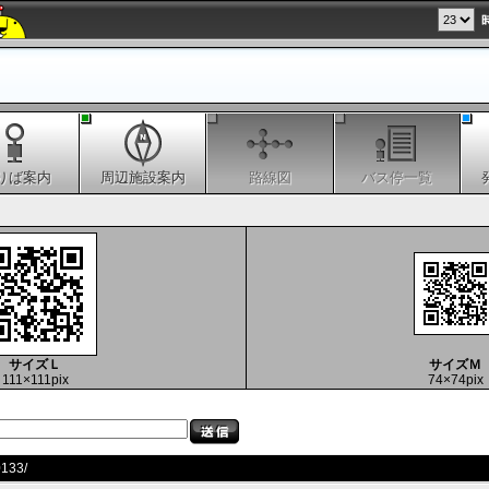
りば案内
周辺施設案内
路線図
バス停一覧
サイズＬ
サイズＭ
111×111pix
74×74pix
0133/