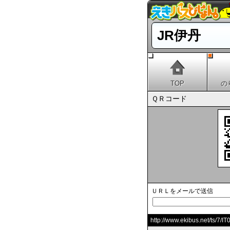
JR伊丹
TOP
の
ＱＲコード
ＵＲＬをメールで送信
http://www.ekibus.net/ts/7/IT