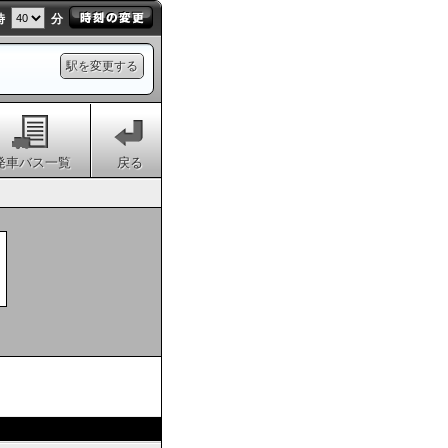
時
分
駅を変更する
発車バス一覧
戻る