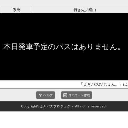
系統
行き先／経由
本日発車予定のバスはありません。
「えきバスびじょん。」は
ヘルプ
ＱＲコード作成
Copyright©えきバスプロジェクト All rights reserved.