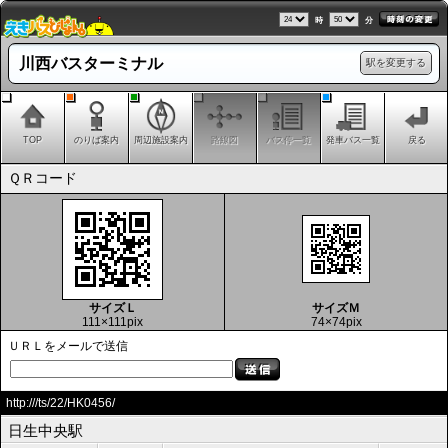
時
分
川西バスターミナル
駅を変更する
TOP
のりば案内
周辺施設案内
路線図
バス停一覧
発車バス一覧
戻る
ＱＲコード
サイズＬ
サイズＭ
111×111pix
74×74pix
ＵＲＬをメールで送信
http:///ts/22/HK0456/
日生中央駅