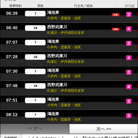
発車時刻
系統
行き先／経由
のりば
鴻池東
06:39
7
小井内・昆陽里・池尻
西野武庫川
06:40
18
札場辻・伊丹病院住友前
鴻池東
07:07
7
小井内・昆陽里・池尻
西野武庫川
07:28
18
札場辻・伊丹病院住友前
鴻池東
07:30
7
小井内・昆陽里・池尻
西野武庫川
07:48
18
札場辻・伊丹病院住友前
鴻池東
07:51
7
小井内・昆陽里・池尻
鴻池東
08:12
7
小井内・昆陽里・池尻
<< 前へ
次へ >>