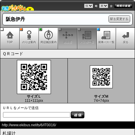
時
分
阪急伊丹
駅を変更する
TOP
のりば案内
周辺施設案内
路線図
バス停一覧
発車バス一覧
戻る
ＱＲコード
サイズＬ
サイズＭ
111×111pix
74×74pix
ＵＲＬをメールで送信
http://www.ekibus.net/ts/6/IT0016/
札場辻