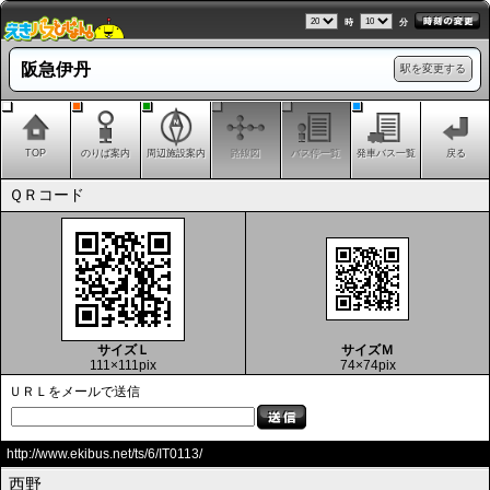
時
分
阪急伊丹
駅を変更する
TOP
のりば案内
周辺施設案内
路線図
バス停一覧
発車バス一覧
戻る
ＱＲコード
サイズＬ
サイズＭ
111×111pix
74×74pix
ＵＲＬをメールで送信
http://www.ekibus.net/ts/6/IT0113/
西野