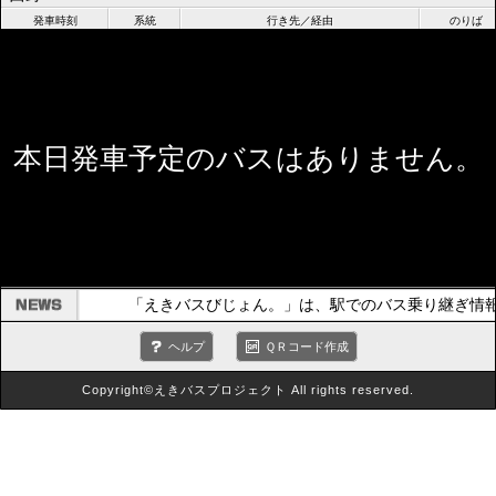
発車時刻
系統
行き先／経由
のりば
本日発車予定のバスはありません。
「えきバスびじょん。」は、駅でのバス乗り継ぎ情
ヘルプ
ＱＲコード作成
Copyright©えきバスプロジェクト All rights reserved.