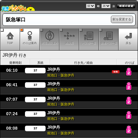
時
分
阪急塚口
駅を変更する
TOP
のりば案内
周辺施設案内
路線図
バス停一覧
発車バス一覧
戻る
JR伊丹
行き
発車時刻
系統
行き先／経由
のりば
JR伊丹
06:10
37
堀池口・阪急伊丹
JR伊丹
06:41
37
堀池口・阪急伊丹
JR伊丹
07:07
37
堀池口・阪急伊丹
JR伊丹
07:24
37
堀池口・阪急伊丹
JR伊丹
08:08
37
堀池口・阪急伊丹