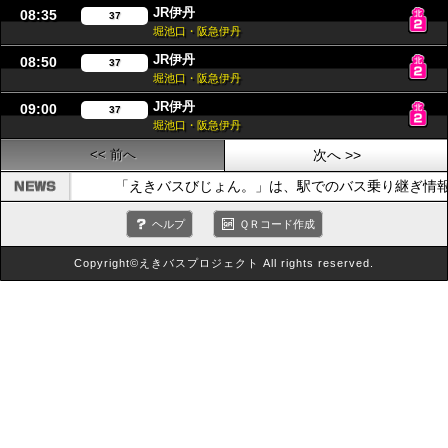
JR伊丹
08:35
37
堀池口・阪急伊丹
JR伊丹
08:50
37
堀池口・阪急伊丹
JR伊丹
09:00
37
堀池口・阪急伊丹
<< 前へ
次へ >>
「えきバスびじょん。」は、駅でのバス乗り継ぎ情
ヘルプ
ＱＲコード作成
Copyright©えきバスプロジェクト All rights reserved.