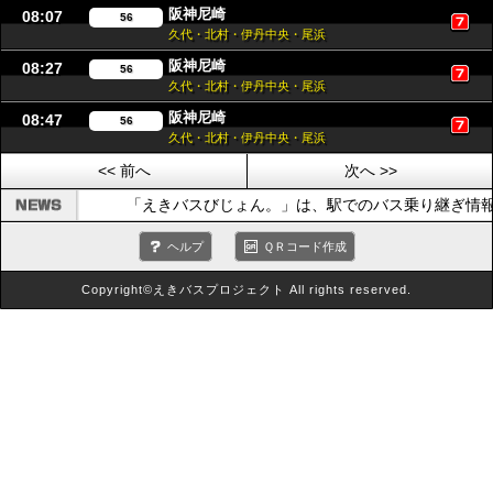
阪神尼崎
08:07
56
久代・北村・伊丹中央・尾浜
阪神尼崎
08:27
56
久代・北村・伊丹中央・尾浜
阪神尼崎
08:47
56
久代・北村・伊丹中央・尾浜
<< 前へ
次へ >>
「えきバスびじょん。」は、駅でのバス乗り継ぎ情
ヘルプ
ＱＲコード作成
Copyright©えきバスプロジェクト All rights reserved.