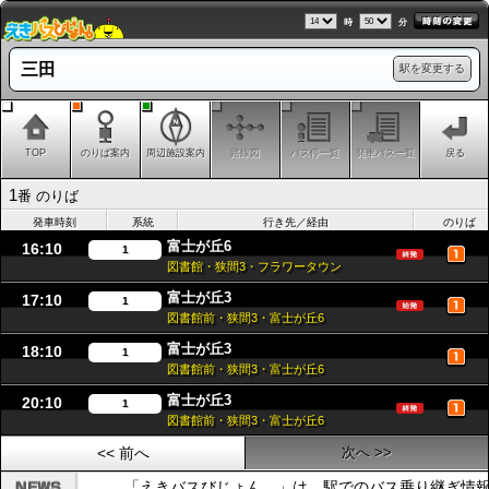
時
分
三田
駅を変更する
TOP
のりば案内
周辺施設案内
路線図
バス停一覧
発車バス一覧
戻る
1
番 のりば
発車時刻
系統
行き先／経由
のりば
富士が丘6
16:10
1
図書館・狭間3・フラワータウン
富士が丘3
17:10
1
図書館前・狭間3・富士が丘6
富士が丘3
18:10
1
図書館前・狭間3・富士が丘6
富士が丘3
20:10
1
図書館前・狭間3・富士が丘6
<< 前へ
次へ >>
「えきバスびじょん。」は、駅でのバス乗り継ぎ情報