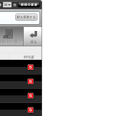
時
分
駅を変更する
発車バス一覧
戻る
のりば