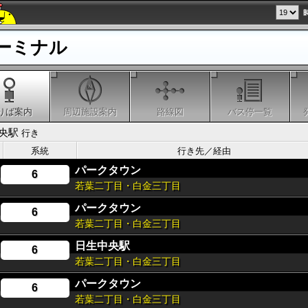
ーミナル
りば案内
周辺施設案内
路線図
バス停一覧
央駅
行き
系統
行き先／経由
パークタウン
6
若葉二丁目・白金三丁目
パークタウン
6
若葉二丁目・白金三丁目
日生中央駅
6
若葉二丁目・白金三丁目
パークタウン
6
若葉二丁目・白金三丁目