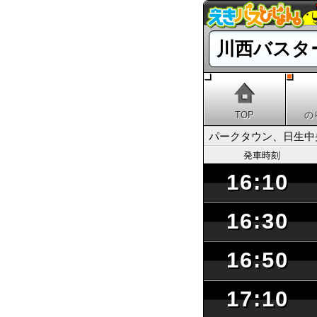
川西バスタ
TOP
の
パークタウン、日生中
発車時刻
16:10
16:30
16:50
17:10