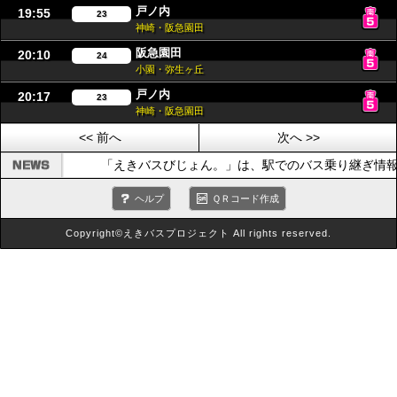
戸ノ内
19:55
23
神崎・阪急園田
阪急園田
20:10
24
小園・弥生ヶ丘
戸ノ内
20:17
23
神崎・阪急園田
<< 前へ
次へ >>
「えきバスびじょん。」は、駅でのバス乗り継ぎ情報
ヘルプ
ＱＲコード作成
Copyright©えきバスプロジェクト All rights reserved.