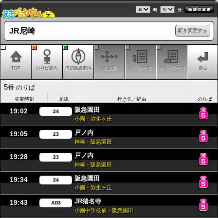
時
分
JR尼崎
駅を変更する
TOP
のりば案内
周辺施設案内
路線図
バス停一覧
発車バス一覧
戻る
5
番 のりば
発車時刻
系統
行き先／経由
のりば
阪急園田
19:02
24
小園・弥生ヶ丘
戸ノ内
19:05
23
神崎・阪急園田
戸ノ内
19:28
23
神崎・阪急園田
阪急園田
19:34
24
小園・弥生ヶ丘
JR猪名寺
19:43
AD3
小園中学校前・阪急園田