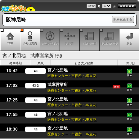
時
分
阪神尼崎
駅を変更する
TOP
のりば案内
周辺施設案内
路線図
バス停一覧
発車バス一覧
戻る
宮ノ北団地、武庫営業所
行き
発車時刻
系統
行き先／経由
のりば
宮ノ北団地
16:42
43
医療センター・市役所・JR立花
武庫営業所
17:02
43-2
医療センター・市役所・JR立花
宮ノ北団地
17:25
43
医療センター・市役所・JR立花
宮ノ北団地
17:55
43
医療センター・市役所・JR立花
宮ノ北団地
18:30
43
医療センター・市役所・JR立花