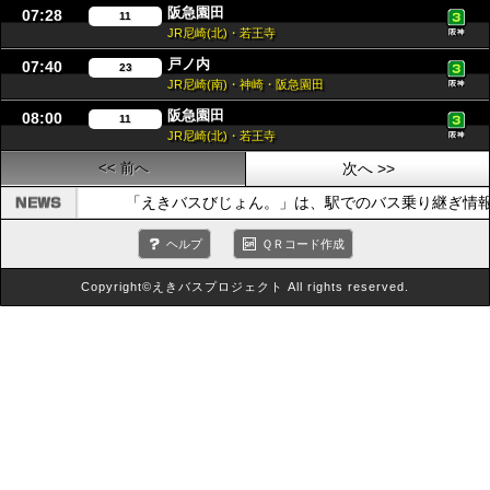
阪急園田
07:28
11
JR尼崎(北)・若王寺
戸ノ内
07:40
23
JR尼崎(南)・神崎・阪急園田
阪急園田
08:00
11
JR尼崎(北)・若王寺
<< 前へ
次へ >>
「えきバスびじょん。」は、駅でのバス乗り継ぎ情
ヘルプ
ＱＲコード作成
Copyright©えきバスプロジェクト All rights reserved.