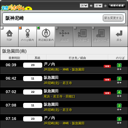
時
分
阪神尼崎
駅を変更する
TOP
のりば案内
周辺施設案内
路線図
バス停一覧
発車バス一覧
戻る
阪急園田(南)
発車時刻
系統
行き先／経由
のりば
戸ノ内
06:39
23
JR尼崎(南)・神崎・阪急園田
阪急園田
06:42
11
JR尼崎(北)・若王寺
阪急園田
07:02
22
尾浜・若王寺・田能口
阪急園田
07:08
11
JR尼崎(北)・若王寺
戸ノ内
07:16
23
JR尼崎(南)・神崎・阪急園田