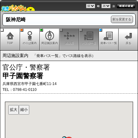
時
分
阪神尼崎
駅を変更する
TOP
のりば案内
周辺施設案内
路線図
バス停一覧
発車バス一覧
戻る
周辺施設案内
「発車バス一覧」でバス路線を表示）
官公庁・警察署
甲子園警察署
兵庫県西宮市甲子園七番町11-14
TEL：0798-41-0110