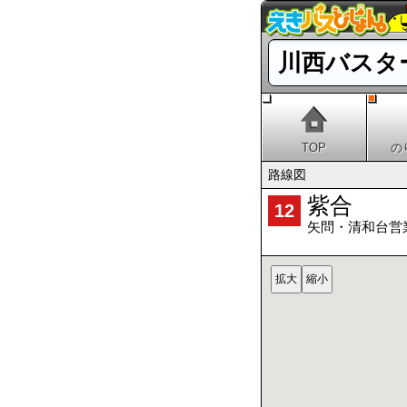
川西バスタ
TOP
の
路線図
紫合
12
矢問・清和台営