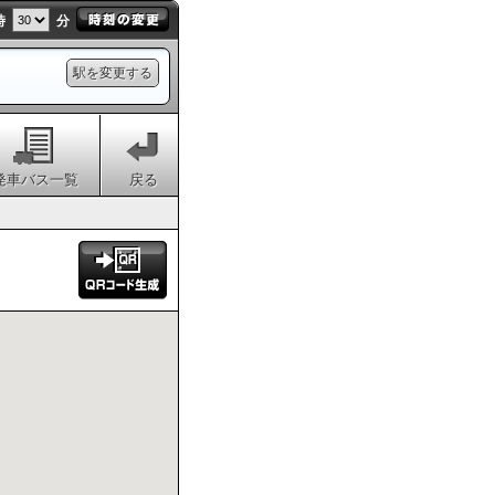
時
分
駅を変更する
発車バス一覧
戻る