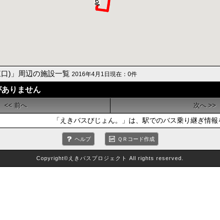
東口)」周辺の施設一覧
2016年4月1日現在：0件
がありません
<< 前へ
次へ >>
「えきバスびじょん。」は、駅でのバス乗り継ぎ情報
ヘルプ
ＱＲコード作成
Copyright©えきバスプロジェクト All rights reserved.