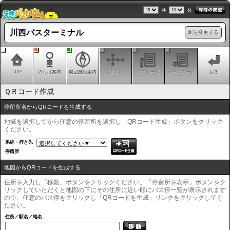
時
分
川西バスターミナル
駅を変更する
TOP
のりば案内
周辺施設案内
路線図
バス停一覧
発車バス一覧
戻る
ＱＲコード作成
停留所名からQRコードを生成する
地域を選択してから任意の停留所を選択し「QRコード生成」ボタンをクリック
ください。
系統・行き先
停留所
地図からQRコードを生成する
住所を入力し「移動」ボタンをクリックください。「停留所を表示」ボタンをク
リックしていただくと地図の下にその住所に近い順にバス停一覧が表示されます
ので、任意のバス停をクリックし「QRコードを生成」リンクをクリックしてく
ださい。
住所／駅名／地名