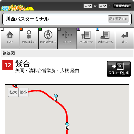
時
分
川西バスターミナル
駅を変更する
TOP
のりば案内
周辺施設案内
路線図
バス停一覧
発車バス一覧
戻る
路線図
紫合
12
矢問・清和台営業所・広根 経由