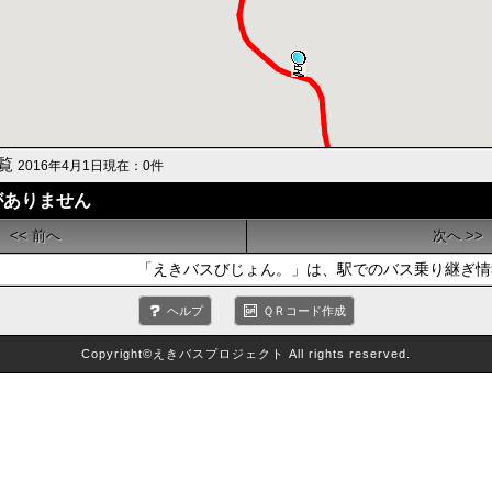
一覧
2016年4月1日現在：0件
がありません
<< 前へ
次へ >>
「えきバスびじょん。」は、駅でのバス乗り継ぎ情
ヘルプ
ＱＲコード作成
Copyright©えきバスプロジェクト All rights reserved.