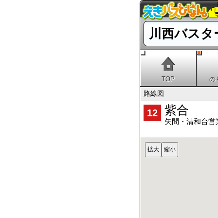
川西バスタ
TOP
の
路線図
紫合
12
矢問・清和台営