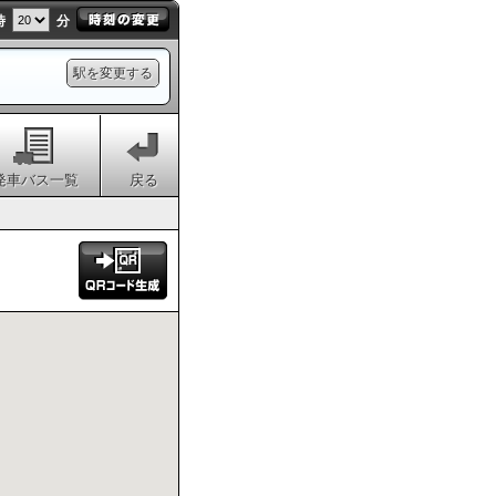
時
分
駅を変更する
発車バス一覧
戻る