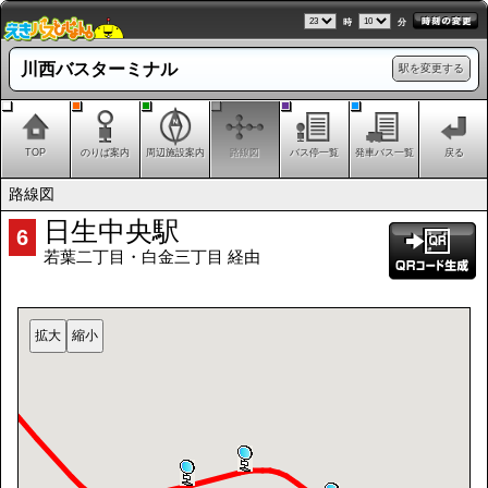
時
分
川西バスターミナル
駅を変更する
TOP
のりば案内
周辺施設案内
路線図
バス停一覧
発車バス一覧
戻る
路線図
日生中央駅
6
若葉二丁目・白金三丁目 経由