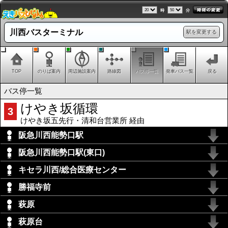
時
分
川西バスターミナル
駅を変更する
TOP
のりば案内
周辺施設案内
路線図
バス停一覧
発車バス一覧
戻る
バス停一覧
けやき坂循環
3
けやき坂五先行・清和台営業所 経由
阪急川西能勢口駅
阪急川西能勢口駅(東口)
キセラ川西/総合医療センター
勝福寺前
萩原
萩原台