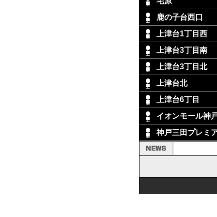
宅原
鹿の子台西口
上津台1丁目西
上津台3丁目南
上津台3丁目北
上津台北
上津台6丁目
イオンモール神
神戸三田プレミ