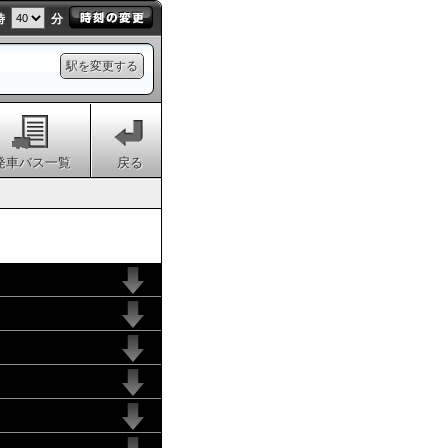
時
分
駅を変更する
発車バス一覧
戻る