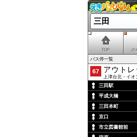
三田
TOP
の
バス停一覧
アウトレ
67
上津台北・イオ
三田駅
平成大橋
三田本町
京口
市立図書館前