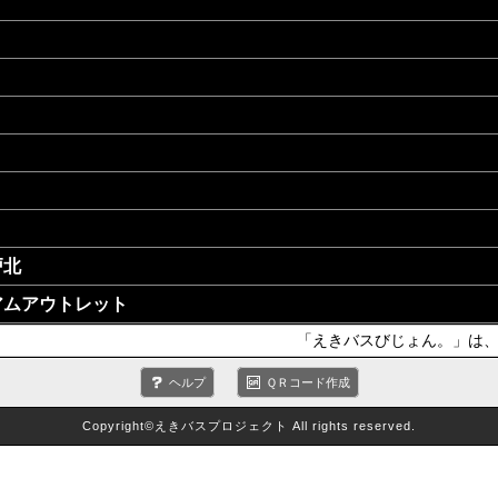
戸北
アムアウトレット
「えきバスびじょん。」は、
ヘルプ
ＱＲコード作成
Copyright©えきバスプロジェクト All rights reserved.