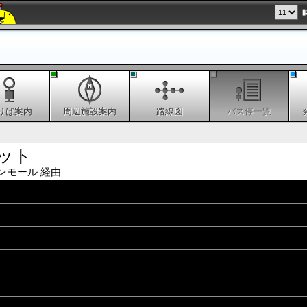
りば案内
周辺施設案内
路線図
バス停一覧
ット
ンモール 経由