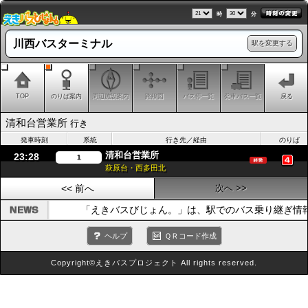
時
分
川西バスターミナル
駅を変更する
TOP
のりば案内
周辺施設案内
路線図
バス停一覧
発車バス一覧
戻る
清和台営業所
行き
発車時刻
系統
行き先／経由
のりば
清和台営業所
23:28
1
萩原台・西多田北
<< 前へ
次へ >>
「えきバスびじょん。」は、駅でのバス乗り継ぎ情
ヘルプ
ＱＲコード作成
Copyright©えきバスプロジェクト All rights reserved.