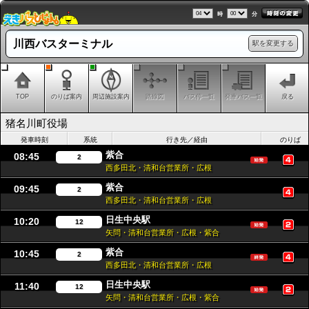
時
分
川西バスターミナル
駅を変更する
TOP
のりば案内
周辺施設案内
路線図
バス停一覧
発車バス一覧
戻る
猪名川町役場
発車時刻
系統
行き先／経由
のりば
紫合
08:45
2
西多田北・清和台営業所・広根
紫合
09:45
2
西多田北・清和台営業所・広根
日生中央駅
10:20
12
矢問・清和台営業所・広根・紫合
紫合
10:45
2
西多田北・清和台営業所・広根
日生中央駅
11:40
12
矢問・清和台営業所・広根・紫合