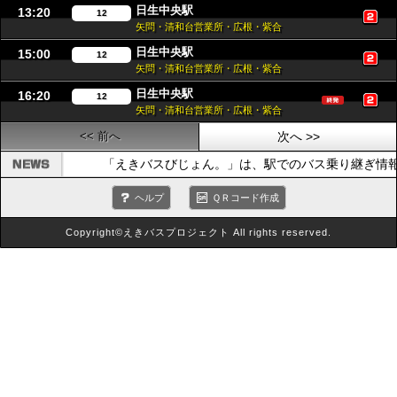
日生中央駅
13:20
12
矢問・清和台営業所・広根・紫合
日生中央駅
15:00
12
矢問・清和台営業所・広根・紫合
日生中央駅
16:20
12
矢問・清和台営業所・広根・紫合
<< 前へ
次へ >>
「えきバスびじょん。」は、駅でのバス乗り継ぎ情
ヘルプ
ＱＲコード作成
Copyright©えきバスプロジェクト All rights reserved.