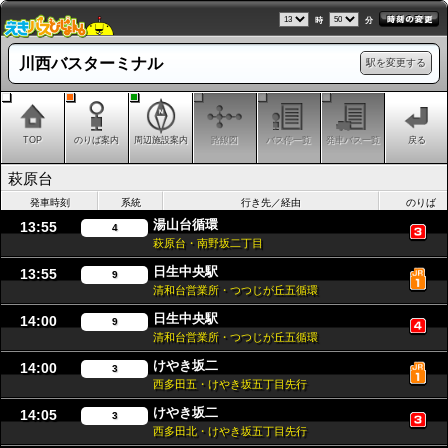
時
分
川西バスターミナル
駅を変更する
TOP
のりば案内
周辺施設案内
路線図
バス停一覧
発車バス一覧
戻る
萩原台
発車時刻
系統
行き先／経由
のりば
湯山台循環
13:55
4
萩原台・南野坂二丁目
日生中央駅
13:55
9
清和台営業所・つつじが丘五循環
日生中央駅
14:00
9
清和台営業所・つつじが丘五循環
けやき坂二
14:00
3
西多田五・けやき坂五丁目先行
けやき坂二
14:05
3
西多田北・けやき坂五丁目先行