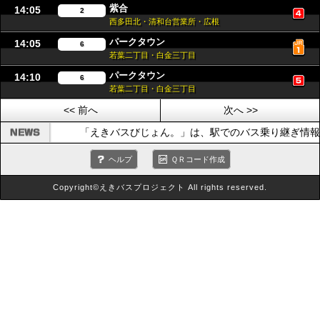
紫合
14:05
2
西多田北・清和台営業所・広根
パークタウン
14:05
6
若葉二丁目・白金三丁目
パークタウン
14:10
6
若葉二丁目・白金三丁目
<< 前へ
次へ >>
「えきバスびじょん。」は、駅でのバス乗り継ぎ情報
ヘルプ
ＱＲコード作成
Copyright©えきバスプロジェクト All rights reserved.