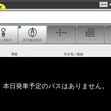
りば案内
周辺施設案内
路線図
バス停一覧
系統
行き先／経由
本日発車予定のバスはありません。