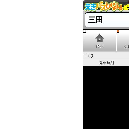
三田
TOP
の
市原
発車時刻