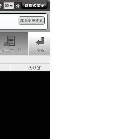
時
分
駅を変更する
発車バス一覧
戻る
のりば