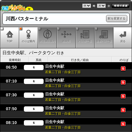
時
分
川西バスターミナル
駅を変更する
TOP
のりば案内
周辺施設案内
路線図
バス停一覧
発車バス一覧
戻る
日生中央駅、パークタウン
行き
発車時刻
系統
行き先／経由
のりば
日生中央駅
06:50
6
若葉二丁目・白金三丁目
日生中央駅
07:10
6
若葉二丁目・白金三丁目
日生中央駅
07:30
6
若葉二丁目・白金三丁目
日生中央駅
07:50
6
若葉二丁目・白金三丁目
日生中央駅
08:10
6
若葉二丁目・白金三丁目