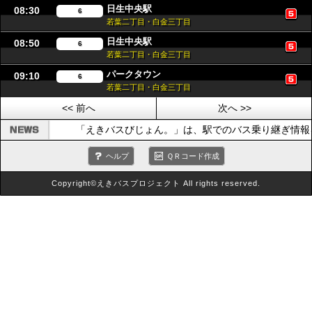
日生中央駅
08:30
6
若葉二丁目・白金三丁目
日生中央駅
08:50
6
若葉二丁目・白金三丁目
パークタウン
09:10
6
若葉二丁目・白金三丁目
<< 前へ
次へ >>
「えきバスびじょん。」は、駅でのバス乗り継ぎ情報
ヘルプ
ＱＲコード作成
Copyright©えきバスプロジェクト All rights reserved.