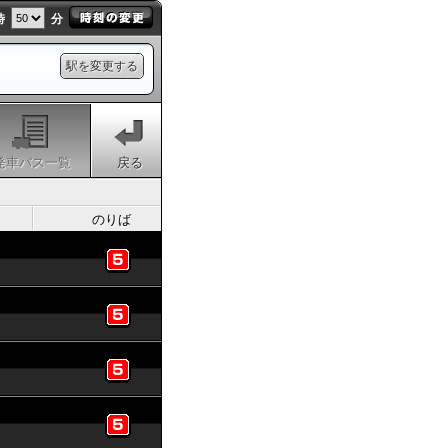
時
分
駅を変更する
発車バス一覧
戻る
のりば