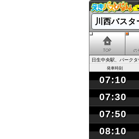
川西バスタ
TOP
の
日生中央駅、パークタ
発車時刻
07:10
07:30
07:50
08:10